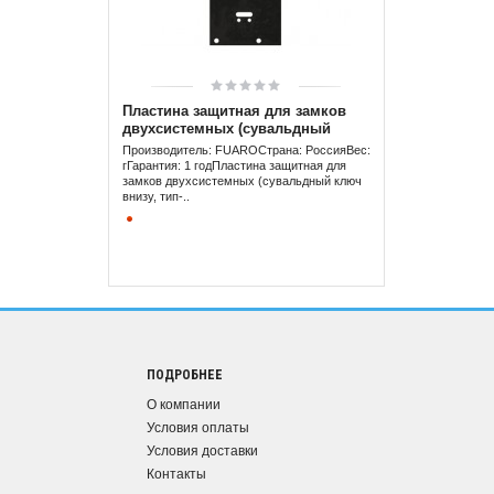
Пластина защитная для замков
двухсистемных (сувальдный
ключ внизу, тип-размер CISA
Производитель: FUAROСтрана: РоссияВес: 150
57.986)
гГарантия: 1 годПластина защитная для
замков двухсистемных (сувальдный ключ
внизу, тип-..
ПОДРОБНЕЕ
О компании
Условия оплаты
Условия доставки
Контакты