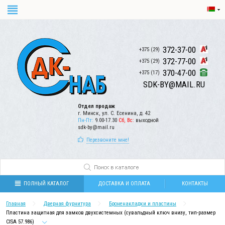
372-37-00
+375 (29)
372-77-00
+375 (29)
370-47-00
+375 (17)
SDK-BY@MAIL.RU
Отдел продаж
г. Минск, ул. С. Есенина, д. 42
Пн-Пт:
9.00-17.30
Сб, Вс:
выходной
sdk-by@mail.ru
Перезвоните мне!
ПОЛНЫЙ КАТАЛОГ
ДОСТАВКА И ОПЛАТА
КОНТАКТЫ
Главная
Дверная фурнитура
Броненакладки и пластины
Пластина защитная для замков двухсистемных (сувальдный ключ внизу, тип-размер
CISA 57.986)